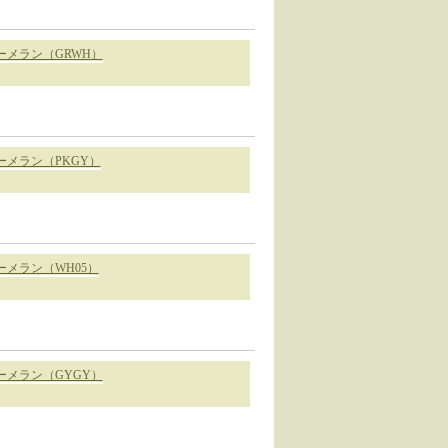
 ブーメラン（GRWH）
 ブーメラン（PKGY）
ブーメラン（WH05）
 ブーメラン（GYGY）