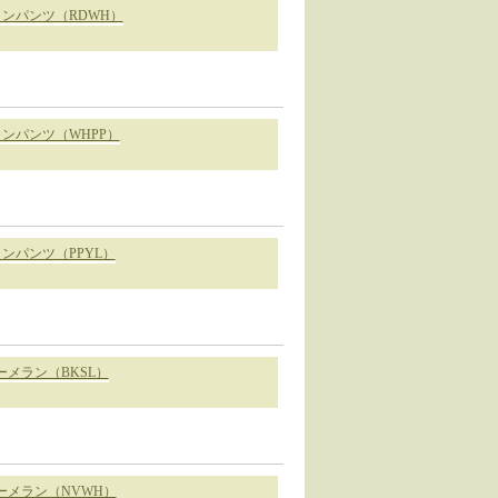
メランパンツ（RDWH）
メランパンツ（WHPP）
メランパンツ（PPYL）
ブーメラン（BKSL）
 ブーメラン（NVWH）