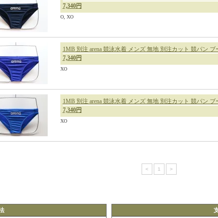
7,340円
O, XO
1MB 別注 arena 競泳水着 メンズ 無地 別注カット 競パン 
7,340円
XO
1MB 別注 arena 競泳水着 メンズ 無地 別注カット 競パン 
7,340円
XO
<
1
>
法