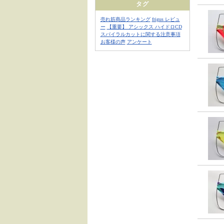
タグ
売れ筋商品ランキング
frigus レビュ
ー
【重要】 アシックス ハイドロCD
スパイラルカットに関する注意事項
お客様の声
アンケート