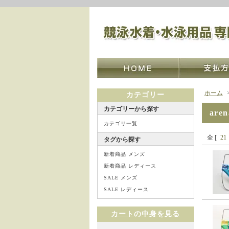
ホーム
カテゴリー
カテゴリーから探す
ar
カテゴリ一覧
全 [
21
タグから探す
新着商品 メンズ
新着商品 レディース
SALE メンズ
SALE レディース
カートの中身を見る