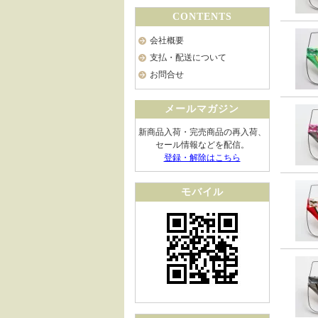
CONTENTS
会社概要
支払・配送について
お問合せ
メールマガジン
新商品入荷・完売商品の再入荷、
セール情報などを配信。
登録・解除はこちら
モバイル