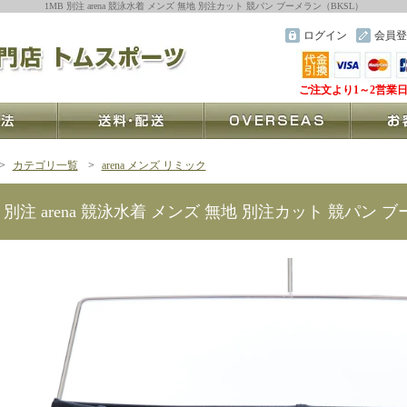
1MB 別注 arena 競泳水着 メンズ 無地 別注カット 競パン ブーメラン（BKSL）
ログイン
会員登
ご注文より1～2営業
>
カテゴリ一覧
>
arena メンズ リミック
B 別注 arena 競泳水着 メンズ 無地 別注カット 競パン 