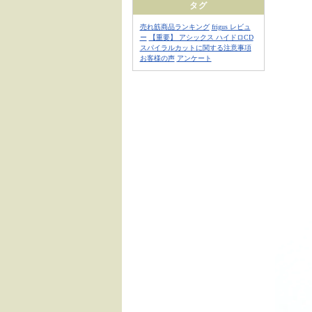
タグ
売れ筋商品ランキング
frigus レビュ
ー
【重要】 アシックス ハイドロCD
スパイラルカットに関する注意事項
お客様の声
アンケート