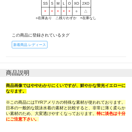
SS
S
M
L
O
XO
2XO
×
×
×
×
×
○
△
○在庫あり △残りわずか ×在庫なし
この商品に登録されているタグ
新着商品 レディース
商品説明
商品画像ではややわかりにくいですが、鮮やかな蛍光イエローに
なります。
※この商品にはTYRアメリカの特殊な素材が使われております。
日本の一般的な競泳水着の素材と比較すると、非常に薄く柔らか
い素材のため、大変透けやすくなっております。
特に淡色は十分
にご注意下さい。