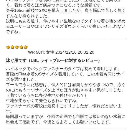
く、着れば着るほど病みつきになるような感覚です。
身長165cm前後で2XOを購入しましたが、肩も幅広で苦しく無く
すんなり着られました。
説明にもある通り、伸びやすい生地なのでタイトな着心地を求め
るユーザーはやはりワンサイズダウンくらいが良いかもしれない
ですね。
WR 50代 女性 2024/12/18 20:32:20
泳ぐ用です（LBL ライトブルーに対するレビュー）
ハイネックでバックファスナーのタイプは初めて着用します。
普段はFina水着のSサイズを着用していて、この水着も同じサイ
ズを選びました。
プールで泳いだ感想は、個人的には肩周りがややきつめで、泳ぐ
のにはもう一つサイズを上げたほうが動きやすい気がしました。
（着ているうちに多少生地が伸びるかも？）
生地が柔らかくて発色もきれいですね。
ファスナー式の着脱は最初手こずりましたが…慣れだと思いま
す。
毎回思っていますが、今回の企画でも市販では扱いのない水着に
出会えて感謝です。今後ともよろしくお願いいたします。