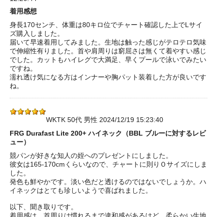
着用感想
身長170センチ、体重は80キロ位でチャート確認した上でLサイ
ズ購入しました。
届いて早速着用してみました。生地は触った感じがテロテロ気味
で伸縮性有りました。首や肩周りは窮屈さは無くて着やすい感じ
でした。カットもハイレグで大満足、早くプールで泳いでみたい
ですね。
濡れ透け気になる方はインナーや胸パット装着した方が良いです
ね。
WKTK 50代 男性 2024/12/19 15:23:40
FRG Durafast Lite 200+ ハイネック（BBL ブルーに対するレビ
ュー）
競パンが好きな知人の姪へのプレゼントにしました。
彼女は165-170cmくらいなので、チャートに則りＯサイズにしま
した。
発色も鮮やかです。淡い色だと透けるのではないでしょうか。ハ
イネックはとても珍しいようで喜ばれました。
以下、聞き取りです。
着用感は、首周りは慣れるまで違和感があるけど、柔らかい生地