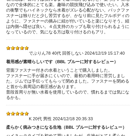
なので全体的にとても楽。趣味の競技飛び込みで使いたい。入水
の衝撃でもハイネックなら水着がズレる心配がない。バックファ
スナーは独りだと少し苦労するが、かなり前に見たフルボディの
ように、ファスナーの摘みに紐が付いていると楽になりそう。紐
は内側へ隠せば良い。４点支持のカップも取り付けられるように
なっているので、気になる方は取り付けるのもアリ。
でぶりん78 40代 回答しない 2024/12/19 15:17:40
着用感が素晴らしいです（BBL ブルーに対するレビュー）
背面ファスナー付きの水着ということで購入しました。
ファスナーに手が届きにくいので、最初の着用時に苦労しまし
た。ジムでは手伝ってもらって閉めました。ファスナーを閉める
と首から肩周辺の着圧感があります。
普段首周りが無い水着を使用しているので、慣れるまでは気にな
るかも。
K 20代 男性 2024/12/18 20:35:33
柔らかく病みつきになる生地（BBL ブルーに対するレビュー）
ハイネックタイプを初めて買いましたが、生地がとても柔らか