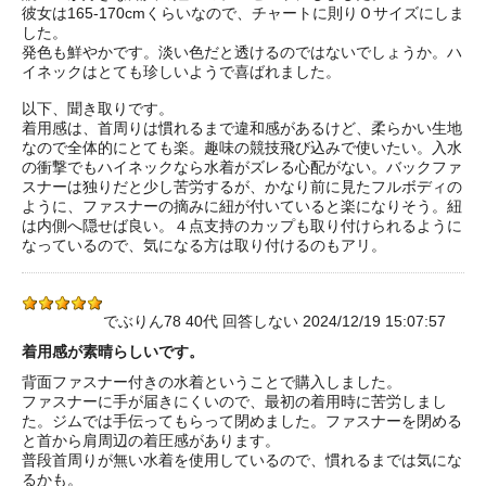
彼女は165-170cmくらいなので、チャートに則りＯサイズにしま
した。
発色も鮮やかです。淡い色だと透けるのではないでしょうか。ハ
イネックはとても珍しいようで喜ばれました。
以下、聞き取りです。
着用感は、首周りは慣れるまで違和感があるけど、柔らかい生地
なので全体的にとても楽。趣味の競技飛び込みで使いたい。入水
の衝撃でもハイネックなら水着がズレる心配がない。バックファ
スナーは独りだと少し苦労するが、かなり前に見たフルボディの
ように、ファスナーの摘みに紐が付いていると楽になりそう。紐
は内側へ隠せば良い。４点支持のカップも取り付けられるように
なっているので、気になる方は取り付けるのもアリ。
でぶりん78 40代 回答しない 2024/12/19 15:07:57
着用感が素晴らしいです。
背面ファスナー付きの水着ということで購入しました。
ファスナーに手が届きにくいので、最初の着用時に苦労しまし
た。ジムでは手伝ってもらって閉めました。ファスナーを閉める
と首から肩周辺の着圧感があります。
普段首周りが無い水着を使用しているので、慣れるまでは気にな
るかも。