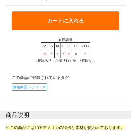
カートに入れる
在庫詳細
SS
S
M
L
O
XO
2XO
×
×
×
×
×
○
△
○在庫あり △残りわずか ×在庫なし
この商品に登録されているタグ
新着商品 レディース
商品説明
※この商品にはTYRアメリカの特殊な素材が使われております。