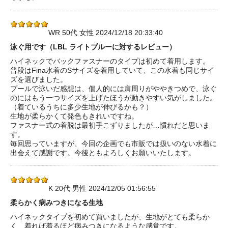
WR 50代 女性 2024/12/18 20:33:40
泳ぐ用です（LBL ライトブルーに対するレビュー）
ハイネックでバックファスナーのタイプは初めて着用します。
普段はFina水着のSサイズを着用していて、この水着も同じサイ
ズを選びました。
プールで泳いだ感想は、個人的には肩周りがややきつめで、泳ぐ
のにはもう一つサイズを上げたほうが動きやすい気がしました。
（着ているうちに多少生地が伸びるかも？）
生地が柔らかくて発色もきれいですね。
ファスナー式の着脱は最初手こずりましたが…慣れだと思いま
す。
毎回思っていますが、今回の企画でも市販では扱いのない水着に
出会えて感謝です。今後ともよろしくお願いいたします。
K 20代 男性 2024/12/05 01:56:55
柔らかく病みつきになる生地
ハイネックタイプを初めて買いましたが、生地がとても柔らか
く、着れば着るほど病みつきになるような感覚です。