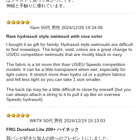
はジャストで買って良かったです。
伸縮と手触りに優れています。
Yann 50代 男性 2024/12/26 19:24:06
Rare hydrasuit style swimsuit with nice color
I bought it as gift for family. Hydrasuit style swimsuits are difficult
to find nowadays. The bright, vivid, colors are a great change to
US/EU competition swimsuits that are mostly black or navy.
The fabric is a lot more thin than US/EU Speedo competition
models. It can be a little transparent when wet, especially for
light colors. It stretch more than hydro cd or x-python fabrics
and fell less tight so you can take 1 size smaller.
The back zip may be a little difficult to close by oneself (but you
can always attach a string to it to pull it up like on oversea
Speedo hydrasuit).
WKTK 50代 男性 2024/12/19 15:13:03
FRG Durafast Lite 200+ ハイネック
競パンが好きな知人の姪へのプレゼントにしました。