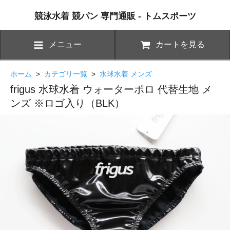
競泳水着 競パン 専門通販 - トムスポーツ
メニュー
カートを見る
ホーム
>
カテゴリ一覧
>
水球水着 メンズ
frigus 水球水着 ウォーターポロ 代替生地 メ
ンズ ※ロゴ入り（BLK）