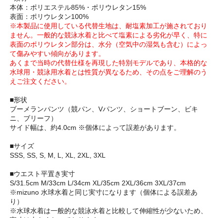
本体：ポリエステル85%・ポリウレタン15%
表面：ポリウレタン100%
※本製品に使用している代替生地は、耐塩素加工が施されており
ません。一般的な競泳水着と比べて塩素による劣化が早く、特に
表面のポリウレタン部分は、水分（空気中の湿気も含む）によっ
て傷みやすい傾向があります。
あくまで当時の代替仕様を再現した特別モデルであり、本格的な
水球用・競泳用水着とは性質が異なるため、その点をご理解のう
えご注文ください。
■形状
ブーメランパンツ（競パン、Vパンツ、ショートブーン、ビキ
ニ、ブリーフ）
サイド幅は、約4.0cm ※個体によって誤差があります。
■サイズ
SSS, SS, S, M, L, XL, 2XL, 3XL
■ウエスト平置き実寸
S/31.5cm M/33cm L/34cm XL/35cm 2XL/36cm 3XL/37cm
※mizuno 水球水着と同じ実寸になります（個体による誤差あ
り）
※水球水着は一般的な競泳水着と比較して伸縮性が少ないため、