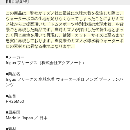
商品説明
この商品は、弊社がミズノ社に最後に水球水着を発注した際に、
ウォーターポロの生地が足りなくなってしまったことによりミズ
ノ社からご提案頂いた「トムスポーツ特別仕様の水球水着」を背
景ごと再現した商品です。当時ミズノが採用した代替生地とまっ
たく同じ生地を用いて再現し、縫製・カット・サイズに至るまで
忠実に再現しております。※従来のミズノ水球水着ウォーターポ
ロの素材とは異なる生地になります。
■メーカー
frigus フリーグス（株式会社アクアノート）
■商品名
frigus フリーグス 水球水着 ウォーターポロ メンズ ブーメランパ
ンツ
■品番
FR25M50
■原産国
Made in Japan ／ 日本
■素材