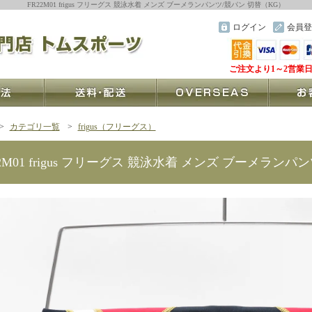
FR22M01 frigus フリーグス 競泳水着 メンズ ブーメランパンツ/競パン 切替（KG）
ログイン
会員登
ご注文より1～2営業
>
カテゴリ一覧
>
frigus（フリーグス）
22M01 frigus フリーグス 競泳水着 メンズ ブーメラン