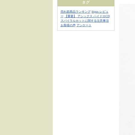
タグ
売れ筋商品ランキング
frigus レビュ
ー
【重要】 アシックス ハイドロCD
スパイラルカットに関する注意事項
お客様の声
アンケート