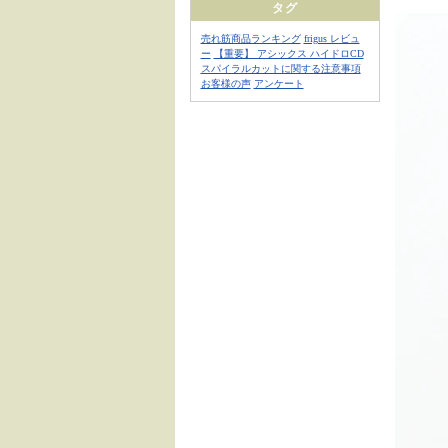
タグ
売れ筋商品ランキング
frigus レビュ
ー
【重要】 アシックス ハイドロCD
スパイラルカットに関する注意事項
お客様の声
アンケート